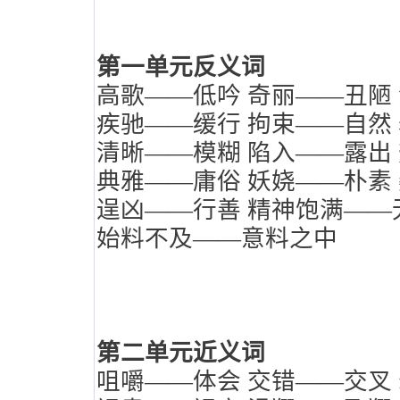
第一单元反义词
高歌——低吟
奇丽——丑陋
疾驰——缓行
拘束——自然
清晰——模糊
陷入——露出
典雅——庸俗
妖娆——朴素
逞凶——行善
精神饱满——
始料不及——意料之中
第二单元近义词
咀嚼——体会
交错——交叉