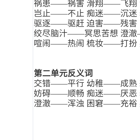
祸患——祸害
滑翔——飞翔
岂止——不止
痴迷——沉迷
驱逐——驱赶
迫害——残害
绞尽脑汁——冥思苦想
澄澈
喧闹——热闹
梳妆——打扮
第二单元反义词
交错——平行
幼稚——成熟
妨碍——顺畅
痴迷——厌恶
澄澈——浑浊
困窘——充裕