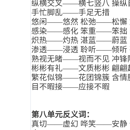
纵横交叉——横七竖八
操纵
手忙脚乱——手足无措
悠闲——悠然
松弛——松懈
感染——感化
笨重——笨拙
炽热——灼热
湛蓝——蔚蓝
渗透——浸透
聆听——倾听
熟视无睹——视而不见
冲锋
彬彬有礼——文质彬彬
翩翩
繁花似锦——花团锦簇
含情
目不暇接——应接不暇
第八单元反义词：
真切——虚幻
哗笑——安静