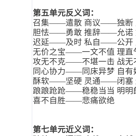
第五单元反义词：
召集——遣散
商议——独断
胆怯——勇敢
推辞——允诺
迟延——及时
私自——公开
无价之宝——一文不值
理直
攻无不克——不堪一击
战无
同心协力——同床异梦
自有
酥软——坚硬
灵通——闭塞
踉踉跄跄——稳稳当当
明明
喜不自胜——悲痛欲绝
第七单元近义词：