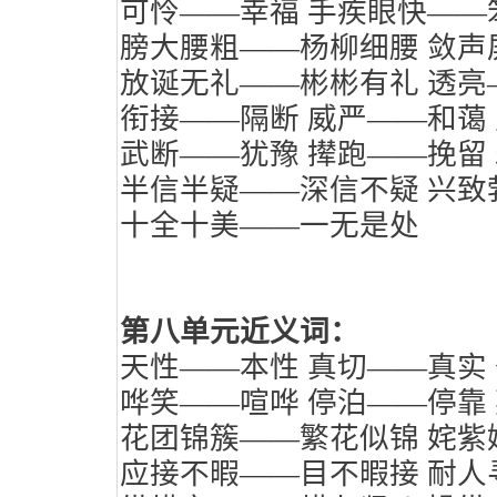
可怜——幸福
手疾眼快——
膀大腰粗——杨柳细腰
敛声
放诞无礼——彬彬有礼
透亮
衔接——隔断
威严——和蔼
武断——犹豫
撵跑——挽留
半信半疑——深信不疑
兴致
十全十美——一无是处
第八单元近义词：
天性——本性
真切——真实
哗笑——喧哗
停泊——停靠
花团锦簇——繁花似锦
姹紫
应接不暇——目不暇接
耐人