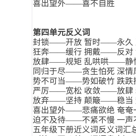
喜出望外——喜不自胜
第四单元反义词
封锁——开放
暂时——永久
狂奔——缓行
拥戴——反对
放肆——规矩
乱哄哄——静
同归于尽——贪生怕死
深情
势不可当——势如破竹
跌跌
严厉——宽松
收敛——放肆
放弃——坚持
颠簸——稳当
喜出望外——悲痛欲绝
奄奄
迫不及待——不紧不慢
一声
五年级下册近义词反义词汇