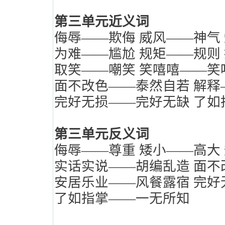
第三单元近义词
侮辱——欺侮
威风——神气
为难——尴尬
规矩——规则
取笑——嘲笑
笑嘻嘻——笑
面不改色——泰然自若
解释
完好无损——完好无缺
了如
第三单元反义词
侮辱——尊重
矮小——高大
实话实说——胡编乱造
面不
安居乐业——风餐露宿
完好
了如指掌——一无所知