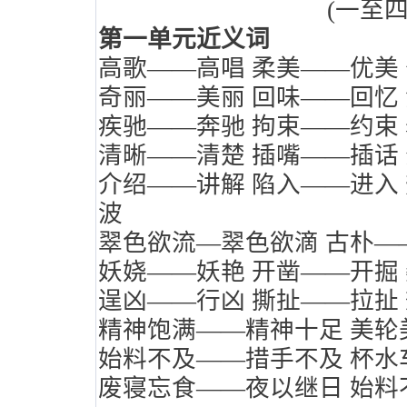
(
一至
第一单元近义词
高歌——高唱
柔美——优美
奇丽——美丽
回味——回忆
疾驰——奔驰
拘束——约束
清晰——清楚
插嘴——插话
介绍——讲解
陷入——进入
波
翠色欲流
—
翠色欲滴 古朴—
妖娆——妖艳
开凿——开掘
逞凶——行凶
撕扯——拉扯
精神饱满——精神十足
美轮
始料不及——措手不及
杯水
废寝忘食——夜以继日
始料