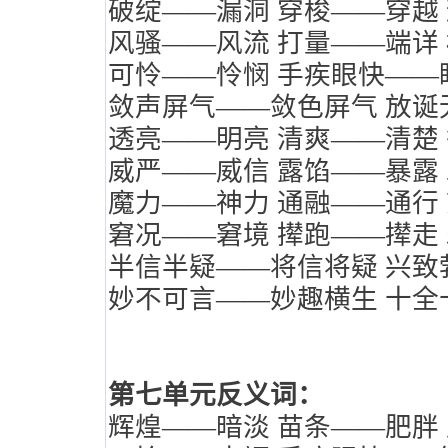
破绽——漏洞
穿梭——穿越
风骚——风流
打量——端详
可怜——怜悯
手疾眼快——
敛声屏气——敛色屏气
放诞
透亮——明亮
清爽——清楚
威严——威信
露馅——暴露
魔力——神力
通融——通行
窘况——窘境
撵跑——撵走
半信半疑——将信将疑
兴致
妙不可言——妙趣横生
十全
第七单元反义词：
辉煌——暗淡
苗条——肥胖