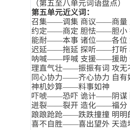
（第五至八单元词语盘点）
第五单元近义词：
召集——调集
商议——商量
约定——商定
胆怯——胆小
能耐——本事
诸位——各位
迟延——拖延
探听——打听
呐喊——呼喊
支援——援助
理直气壮——振振有词
攻无
同心协力——齐心协力
自有
神机妙算——料事如神
吓唬——恐吓
诡计——阴谋
迸裂——裂开
造化——福分
踉踉跄跄——跌跌撞撞
明明
喜不自胜——喜出望外
天造