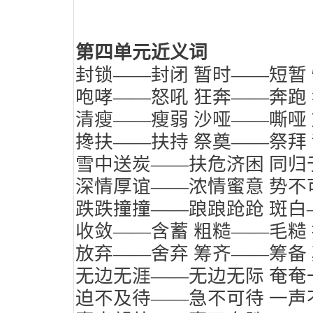
第四单元近义词
封锁——封闭
暂时——短暂
咆哮——怒吼
狂奔——奔跑
清瘦——瘦弱
沙哑——嘶哑
搀扶——扶持
祭奠——祭拜
雪中送炭——扶危济困
同归
深情厚谊——浓情蜜意
势不
跌跌撞撞——踉踉跄跄
斑白
收敛——含蓄
粗糙——毛糙
放弃——舍弃
筹齐——筹备
无边无涯——无边无际
奄奄
迫不及待——急不可待
一声