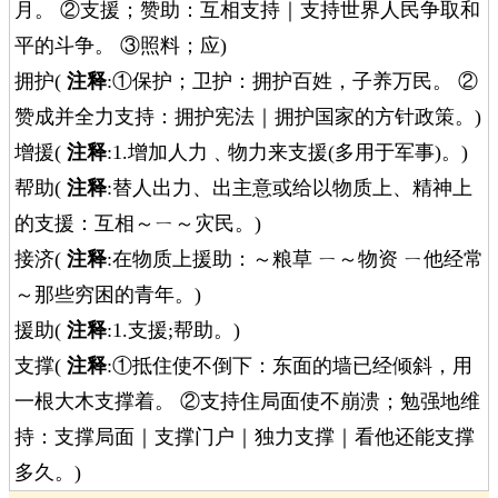
月。 ②支援；赞助：互相支持｜支持世界人民争取和
平的斗争。 ③照料；应)
拥护(
注释
:①保护；卫护：拥护百姓，子养万民。 ②
赞成并全力支持：拥护宪法｜拥护国家的方针政策。)
增援(
注释
:1.增加人力﹑物力来支援(多用于军事)。)
帮助(
注释
:替人出力、出主意或给以物质上、精神上
的支援：互相～ㄧ～灾民。)
接济(
注释
:在物质上援助：～粮草 ㄧ～物资 ㄧ他经常
～那些穷困的青年。)
援助(
注释
:1.支援;帮助。)
支撑(
注释
:①抵住使不倒下：东面的墙已经倾斜，用
一根大木支撑着。 ②支持住局面使不崩溃；勉强地维
持：支撑局面｜支撑门户｜独力支撑｜看他还能支撑
多久。)